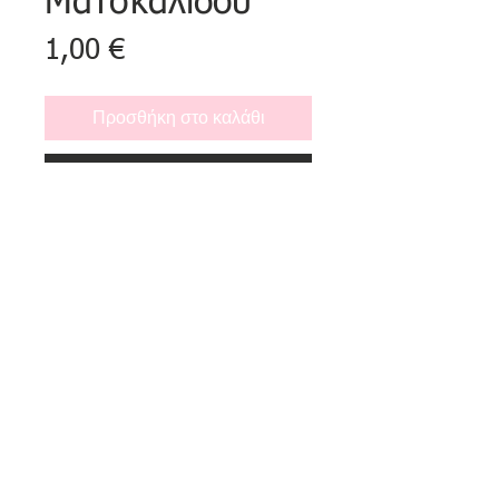
Ματσκαλίδου
Τιμή
1,00 €
Προσθήκη στο καλάθι
Αγορά τώρα
Το διηγηματικό παραμύθι που 
αγαπούν μικροί και μεγάλοι και 
μιλάει για ένα όνειρο το οποίο βγήκε 
αληθινό αν και...
Συγγραφέας:
 Αθηνά Ματσκαλίδου
Επιμέλεια- εικονογράφηση: 
Lappa 
Projects