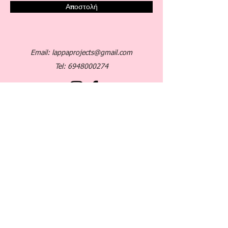
Αποστολή
Email:
lappaprojects@gmail.com
Tel:
6948000274
Ενημερώσου για μελλοντικά
σεμινάρια και εκδόσεις βιβλίων
Email
Αποστολή