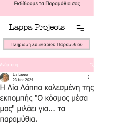
Εκδίδουμε τα Παραμύθια σας
Lappa Projects
Πληρωμή Σεμιναρίου Παραμυθιού
Ανάρτηση
Lia Lappa
23 Νοε 2024
H Λία Λάππα καλεσμένη της
εκπομπής "Ο κόσμος μέσα
μας" μιλάει για... τα
παραμύθια.