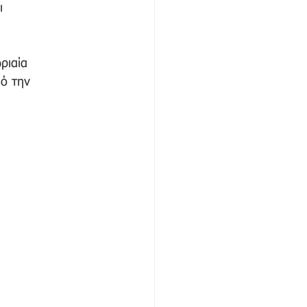
ι 
ωριαία 
πό την 